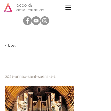
accords
centre - val de loire
< Back
2021 : Année Saint-
Saëns (1)
2021-annee-saint-saens-1-1