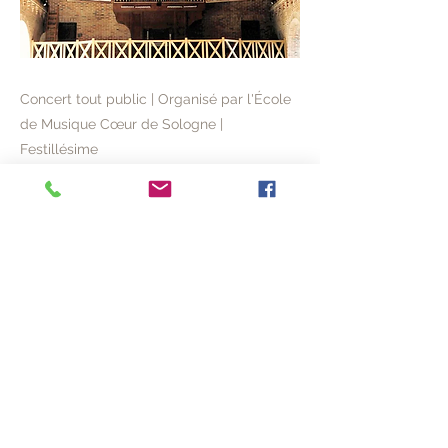
Concert tout public | Organisé par l'École
de Musique Cœur de Sologne |
Festillésime
Previous
Next
© 2020 ACVL
mentions légales