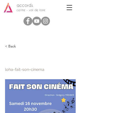
accords
centre - val de loire
< Back
L'OHA fait son cinéma
loha-fait-son-cinema