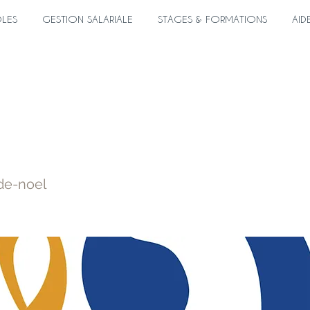
ÔLES
GESTION SALARIALE
STAGES & FORMATIONS
AID
uivres de Noël
de-noel