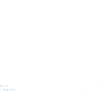
 ACVL
s légales