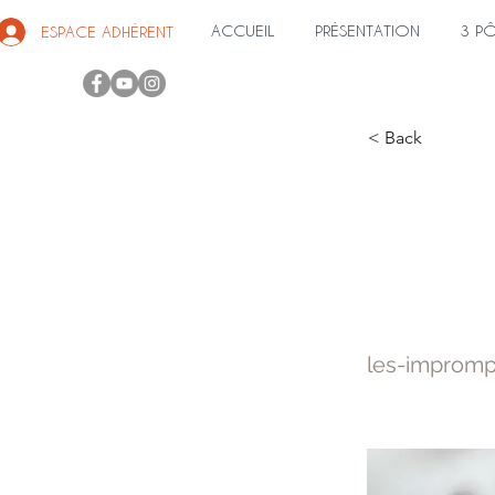
ACCUEIL
PRÉSENTATION
3 P
ESPACE ADHÉRENT
< Back
LES 
DISC
les-impromp