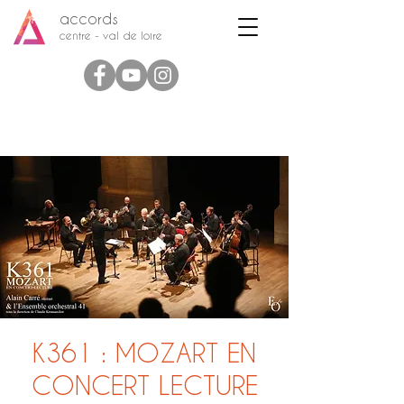
accords
centre - val de loire
K361 : MOZART EN
CONCERT LECTURE