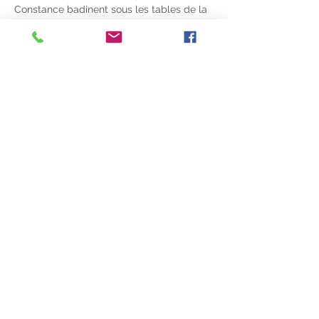
Constance badinent sous les tables de la 
réception…
Afficher plus
Il y a un groupe pour cet événement. Vous
pourrez le rejoindre dès que vous vous
serez inscrit à cet événement.
Partager cet événement
© 2020 ACVL
mentions légales