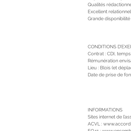
Qualités rédactionne
Excellent relationnel
Grande disponibilité
CONDITIONS D’EXE
Contrat : CDI, temps
Rémunération envisa
Lieu : Blois (et dép
Date de prise de fon
INFORMATIONS
Sites internet de l’as
ACVL :
www.accord
EO41 :
www.ensembl