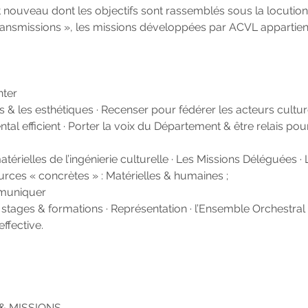
t nouveau dont les objectifs sont rassemblés sous la locutio
transmissions », les missions développées par ACVL appartien
nter
ics & les esthétiques · Recenser pour fédérer les acteurs cultur
al efficient · Porter la voix du Département & être relais pour
érielles de l’ingénierie culturelle · Les Missions Déléguées ·
ources « concrètes » : Matérielles & humaines ;
muniquer
tages & formations · Représentation · l’Ensemble Orchestral 4
 effective.
& MISSIONS