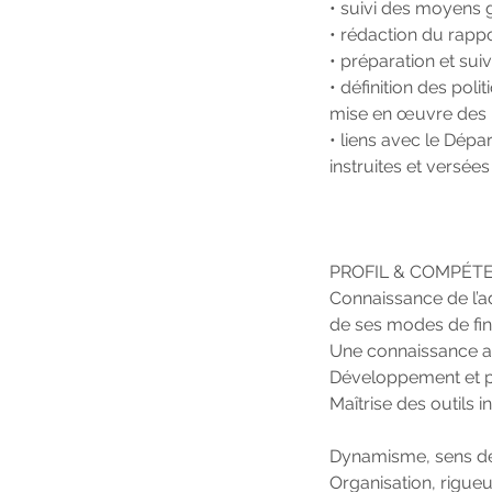
• suivi des moyens g
• rédaction du rappo
• préparation et sui
• définition des po
mise en œuvre des 
• liens avec le Dépa
instruites et versée
PROFIL & COMPÉT
Connaissance de l’a
de ses modes de fi
Une connaissance app
Développement et pi
Maîtrise des outils 
Dynamisme, sens de l
Organisation, rigueu