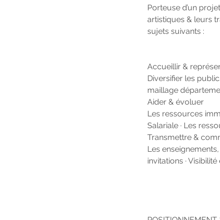
Porteuse d’un proje
artistiques & leurs 
sujets suivants :
Accueillir & représe
Diversifier les publ
maillage département
Aider & évoluer
Les ressources immat
Salariale · Les ress
Transmettre & com
Les enseignements, s
invitations · Visibilité
POSITIONNEMENT 