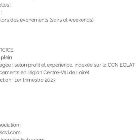
lles ;
 ;
 lors des évènements (soirs et weekends).
RCICE
 plein
gée : selon profil et expérience, indexée sur la CCN ECLAT
lacements en région Centre-Val de Loire)
ction : 1er trimestre 2023
sociation :
scvl.com
eorchestral41.com