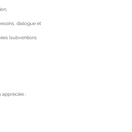
ion,
esoins, dialogue et
guées (subventions
a appréciée ;