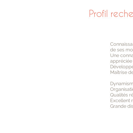
Profil rech
Connaissan
de ses mo
Une connai
appréciée 
Développem
Maîtrise d
Dynamisme,
Organisati
Qualités r
Excellent r
Grande dis