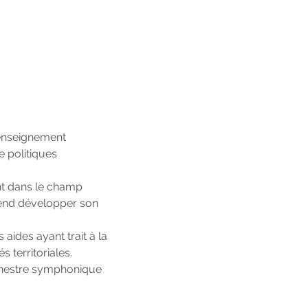
’enseignement
de politiques
nt dans le champ
ntend développer son
aides ayant trait à la
s territoriales.
rchestre symphonique