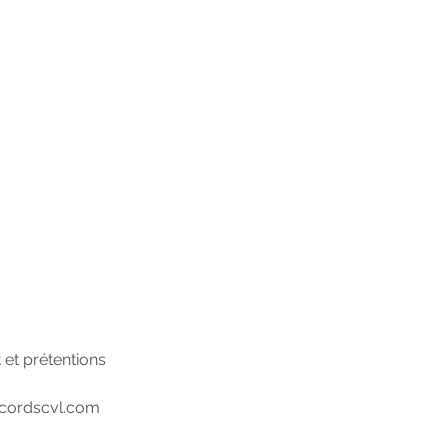
 et prétentions
cordscvl.com