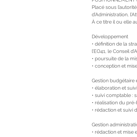
Placé sous l’autorit
d’Administration, l’
À ce titre il ou elle
Développement
• définition de la st
l’EO41, le Conseil d
• poursuite de la mi
• conception et mis
Gestion budgétaire e
• élaboration et sui
• suivi comptable : 
• réalisation du pré
• rédaction et suivi 
Gestion administrati
• rédaction et mise 