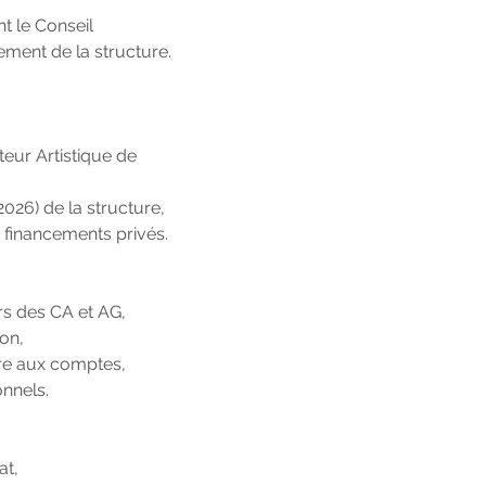
t le Conseil
ement de la structure.
cteur Artistique de
026) de la structure,
 financements privés.
ors des CA et AG,
ion,
ire aux comptes,
onnels.
at,