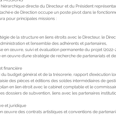
é hiérarchique directe du Directeur et du Président représentan
Attaché·e de Direction occupe un poste pivot dans le fonctionn
 aura pour principales missions :
ratégie de la structure en liens étroits avec le Directeur, le Dire
’Administration et l’ensemble des adhérents et partenaires,
se en œuvre, suivi et évaluation permanente du projet (2022-2
e en œuvre d’une stratégie de recherche de partenariats et de
t financière
vi du budget général et de la trésorerie, rapport d’exécution l
saisie des pièces et éditions des soldes intermédiaires de gest
-bilan en lien étroit avec le cabinet comptable et le commissa
des dossiers de subvention, liens avec les partenaires instituti
ve et juridique
en œuvre des contrats artistiques et conventions de partenari