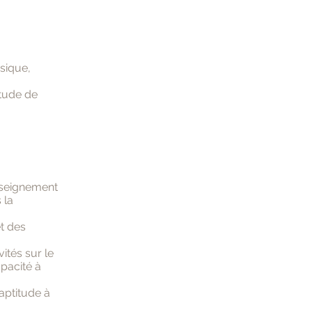
usique,
itude de
nseignement
 la
et des
ités sur le
pacité à
aptitude à