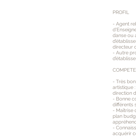
PROFIL
- Agent re
d'Enseignem
danse ou a
d’établiss
directeur 
- Autre pr
d’établiss
COMPETE
- Très bo
artistique
direction 
- Bonne co
différents
- Maîtrise
plan budgé
appréhende
- Connaiss
acquérir c