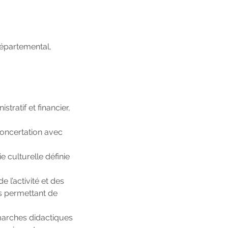
 Départemental,
tratif et financier,
concertation avec
e culturelle définie
e l’activité et des
s permettant de
marches didactiques