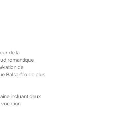
cœur de la
sud romantique.
mération de
ue Balsan’éo de plus
aine incluant deux
à vocation