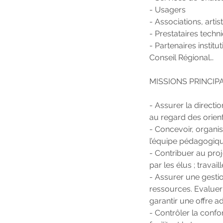
- Usagers
- Associations, artis
- Prestataires techn
- Partenaires institu
Conseil Régional…
MISSIONS PRINCIP
- Assurer la directio
au regard des orient
- Concevoir, organis
l’équipe pédagogiqu
- Contribuer au proje
par les élus ; travail
- Assurer une gestion
ressources. Evaluer
garantir une offre a
- Contrôler la conf