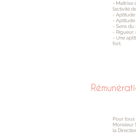
- Maîtrise 
l’activité 
- Aptitude 
- Aptitude 
- Sens du 
- Rigueur,
- Une apti
fort.
Rémunérat
Pour tous
Monsieur S
la Direct