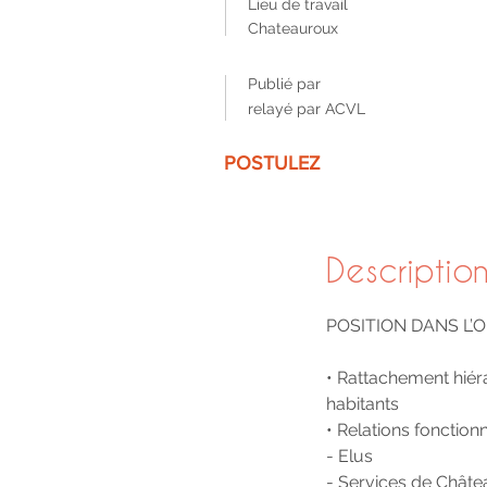
Lieu de travail
Chateauroux
Publié par
relayé par ACVL
POSTULEZ
Description
POSITION DANS L
• Rattachement hiéra
habitants
• Relations fonctionn
- Elus
- Services de Chât