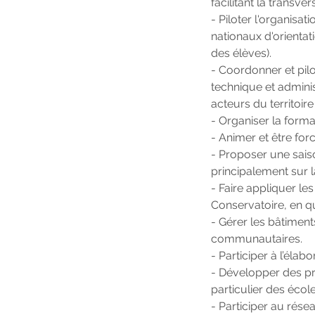
facilitant la transv
- Piloter l'organisa
nationaux d'orientati
des élèves).
- Coordonner et pilo
technique et administ
acteurs du territoire
- Organiser la form
- Animer et être for
- Proposer une sai
principalement sur 
- Faire appliquer les
Conservatoire, en qu
- Gérer les bâtiment
communautaires.
- Participer à l’éla
- Développer des pro
particulier des école
- Participer au rése