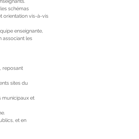
enseignants.
c les schémas
t orientation vis-à-vis
’équipe enseignante,
en associant les
, reposant
rents sites du
es municipaux et
ne.
blics, et en