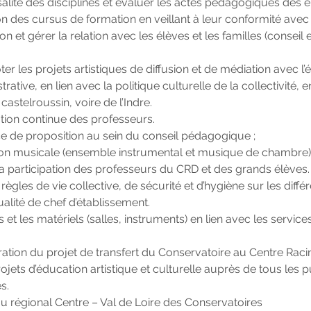
ersalité des disciplines et évaluer les actes pédagogiques des 
tion des cursus de formation en veillant à leur conformité ave
on et gérer la relation avec les élèves et les familles (conseil e
ter les projets artistiques de diffusion et de médiation avec l
rative, en lien avec la politique culturelle de la collectivité, 
 castelroussin, voire de l’Indre.
ation continue des professeurs.
ce de proposition au sein du conseil pédagogique ;
son musicale (ensemble instrumental et musique de chambre)
la participation des professeurs du CRD et des grands élèves.
 règles de vie collective, de sécurité et d’hygiène sur les diffé
alité de chef d’établissement.
s et les matériels (salles, instruments) en lien avec les servic
boration du projet de transfert du Conservatoire au Centre Raci
jets d’éducation artistique et culturelle auprès de tous les pu
s.
au régional Centre – Val de Loire des Conservatoires