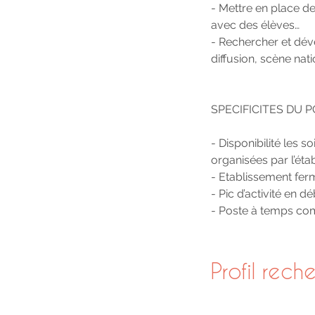
- Mettre en place d
avec des élèves…
- Rechercher et dév
diffusion, scène nat
SPECIFICITES DU 
- Disponibilité les s
organisées par l’éta
- Etablissement ferm
- Pic d’activité en 
- Poste à temps com
Profil rech