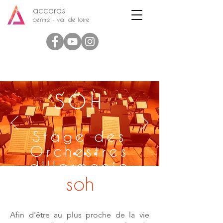
accords
centre - val de loire
SOH
Stage des
Orchestres
d'Harmonie
structures
soh
du centre
du
Afin d'être au plus proche de la vie