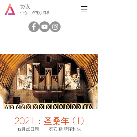
协议
中心 - 卢瓦尔河谷
2021：圣桑年 (1)
12月28日周一
  |  
努安·勒·菲泽利尔