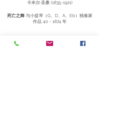
卡米尔·圣桑 (1835-1921)
死亡之舞
与小提琴（G、D、A、Eb）独奏家
作品 40 - 1874 年
音乐会曲目
竖琴独奏作品 154 - 1918
参孙和大利拉
作品 47 - 1877 年摘录：我的心
向你的酒神之声敞开
Partagez cet événement
C小调第三交响曲
“与风琴” - 作品 78 - 1886
I. 慢板 |中板快板、慢板慢板
二.中板快板 |急板，Maestoso – Allegro
通过将完整的节目献给卡米尔·圣桑，EO41 纪
念了这位作曲家逝世一百周年（从
动物嘉年华
等），同时通过卢瓦尔-谢尔省和中心 - 卢瓦
尔河谷地区的机构突出当地遗产
（没有器官的
© 2020 ACVL
地方也可以有器官）。
法律声明
确实，具有纪念意义的
第三交响曲
将管风琴
的音色与交响乐团的音色结合起来，从而放大