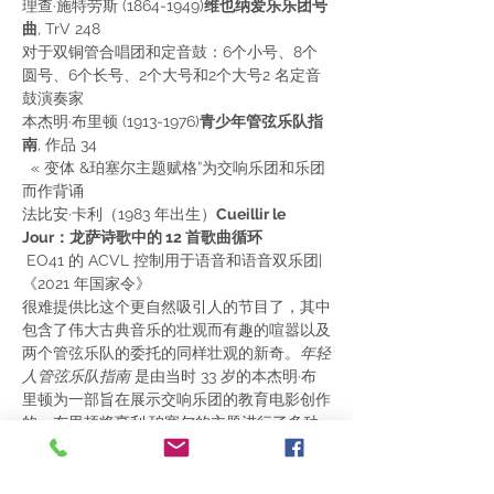
理查·施特劳斯 (1864-1949)
维也纳爱乐乐团号
曲
, TrV 248
对于双铜管合唱团和定音鼓：6个小号、8个
圆号、6个长号、2个大号和2个大号2 名定音
鼓演奏家
本杰明·布里顿 (1913-1976)
青少年管弦乐队指
南
, 作品 34

  « 变体 &珀塞尔主题赋格”为交响乐团和乐团
而作背诵
法比安·卡利（1983 年出生）
Cueillir le 
Jour：龙萨诗歌中的 12 首歌曲循环
 EO41 的 ACVL 控制用于语音和语音双乐团| 
《2021 年国家令》
很难提供比这个更自然吸引人的节目了，其中
包含了伟大古典音乐的壮观而有趣的喧嚣以及
两个管弦乐队的委托的同样壮观的新奇。
年轻
人管弦乐队指南
 是由当时 33 岁的本杰明·布
里顿为一部旨在展示交响乐团的教育电影创作
的。布里顿将亨利·珀塞尔的主题进行了多种
变奏，与乐队中的乐器一样多：小提琴、竖琴
或打击乐器，每个人都可以做到。