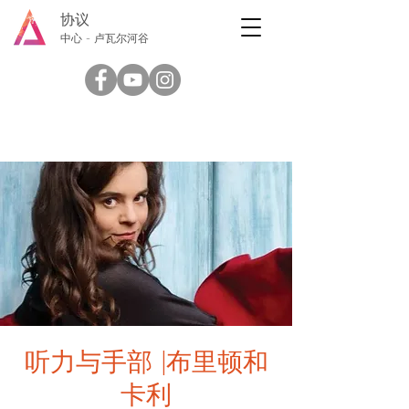
协议
中心 - 卢瓦尔河谷
听力与手部 |布里顿和
卡利