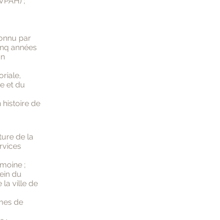
VPAH) ;
connu par
cinq années
on
oriale,
re et du
histoire de
ture de la
rvices
imoine ;
ein du
la ville de
mmes de