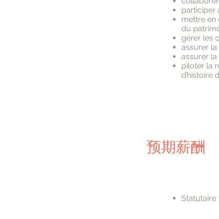
collaborer 
participer 
mettre en 
du patrimo
gérer les c
assurer la
assurer la
piloter la 
d’histoire d
预期薪酬
Statutaire