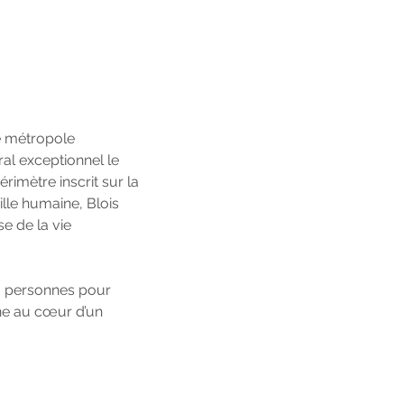
me métropole
ral exceptionnel le
rimètre inscrit sur la
ille humaine, Blois
e de la vie
00 personnes pour
aine au cœur d’un