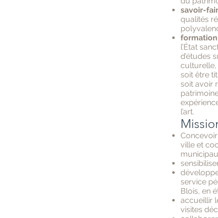
du patrimo
savoir-fair
qualités ré
polyvalenc
formation
l’État san
d’études su
culturelle,
soit être t
soit avoir
patrimoine 
expérience
l’art.
Missio
Concevoir 
ville et c
municipaux
sensibilise
développer
service pé
Blois, en 
accueillir
visites dé