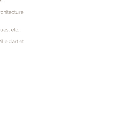
s ;
chitecture,
es, etc. ;
le d’art et