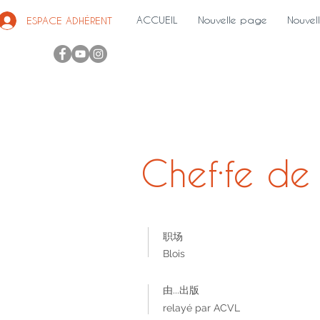
ACCUEIL
Nouvelle page
Nouvel
ESPACE ADHÉRENT
Chef·fe de p
职场
Blois
由...出版
relayé par ACVL