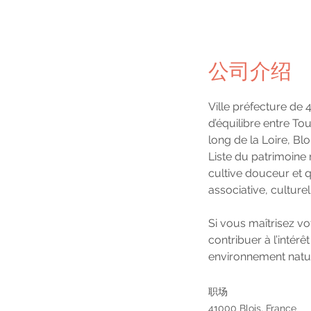
公司介绍
Ville préfecture de 
d’équilibre entre To
long de la Loire, Blo
Liste du patrimoine 
cultive douceur et q
associative, culturel
Si vous maîtrisez v
contribuer à l’intérê
environnement nature
职场
41000 Blois, France