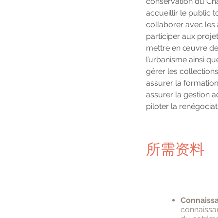
conservation du Châ
accueillir le public
collaborer avec les a
participer aux projet
mettre en œuvre des
l’urbanisme ainsi que
gérer les collections 
assurer la formation
assurer la gestion a
piloter la renégociat
所需资料
Connaissa
connaissan