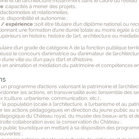
ine et de l’architecture (notamment dans le cadre du réseau 
e :
capacités à mener des projets,
dactionnelles et relationnelles,
e, disponibilité et autonomie ;
 / expérience :
soit être titulaire d’un diplôme national ou re
ctionnant une formation d’une durée totale au moins égale à 
périeurs en histoire, histoire de l’art, architecture ou médiati
itulaire d’un grade de catégorie A de la fonction publique territ
 réussi le concours d’animatrice ou d’animateur de l’architectu
d’une ville ou d’un pays d’art et d’histoire,
 en animation et médiation du patrimoine et compétences en 
ns
un programme d’actions valorisant le patrimoine et l’architec
oordonner les actions, en transversalité avec l’ensemble des se
 (culture, urbanisme, communication, etc.) ;
r la population locale à l’architecture, à l’urbanisme et au patr
 les actions pédagogiques en direction du jeune public au s
dagogique du Château royal, du musée des beaux-arts et de 
étroite collaboration avec la conservation du Château ;
 le public touristique en mettant à sa disposition des progra
couvertes ;