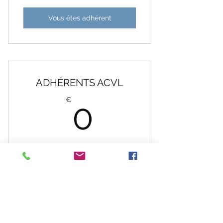
Vous êtes adhérent
ADHÉRENTS ACVL
0€
€
0
免費方案
Vous êtes adhérent
© 2020 ACVL
法律声明