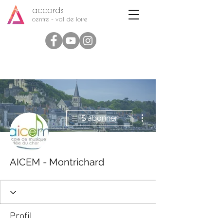
accords
centre - val de loire
Plus d'actions
S'abonner
AICEM - Montrichard
Profil