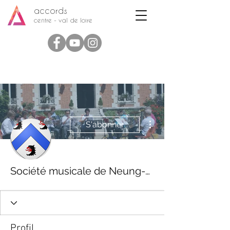
accords
centre - val de loire
Plus d'actions
S'abonner
Société musicale de Neung-sur-Beuvron
Profil