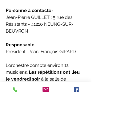
Personne à contacter 
Jean-Pierre GUILLET : 5 rue des 
Résistants - 41210 NEUNG-SUR-
BEUVRON
Responsable 
Président : Jean-François GIRARD
L'orchestre compte environ 12 
musiciens. 
Les répétitions ont lieu 
le vendredi soir
 à la salle de 
musique de Neung-sur-Beuvron 
""rue des Anges"". 
La société aide au financement de 
l'école de musique de la Sologne des 
Etangs pour que les élèves une fois 
leur formation suffisante, puisse 
rejoindre et intégrer l'orchestre.