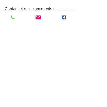
Contact et renseignements : 
Christophe PELLETIER au 06 30 60 
73 41 ou 09 54 48 12 71
Vue d'ensemble
Adresse
FR
© 2020 ACVL
mentions légales