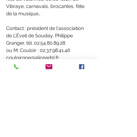
Vibraye, carnavals, brocantes, fête 
de la musique…
Contact : président de l'association 
de L'Éveil de Souday, Philippe 
Granger, tél. 02.54.80.89.28.
ou M. Couloir : 02.37.98.41.46 
couloir.noe@aliceadsl.fr
https://www.facebook.com/leveil.so
uday