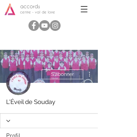
accords
centre - val de loire
Plus d'actions
S'abonner
L'Éveil de Souday
Profil