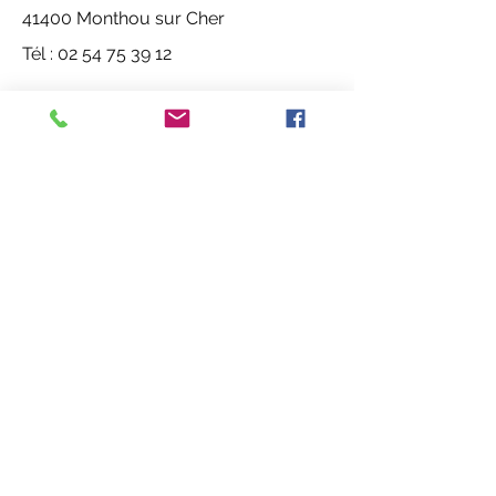
41400 Monthou sur Cher
Tél : 02 54 75 39 12
https://www.montrichardvaldecher.fr
/index.php/societe-de-musique
Vue d'ensemble
Adresse
FR
© 2020 ACVL
mentions légales