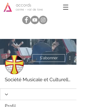
accords
centre - val de loire
Plus d'actions
S'abonner
Société Musicale et Culturelle de Bourré
Profil