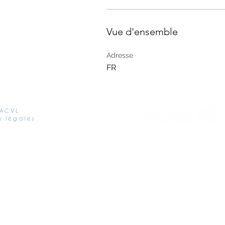
Vue d'ensemble
Adresse
FR
 ACVL
s légales