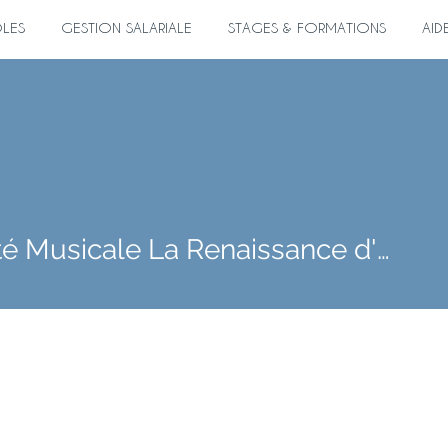
ÔLES
GESTION SALARIALE
STAGES & FORMATIONS
AID
usicale La Renaissance d'O
Société Musicale La Renaissance d'Onzain