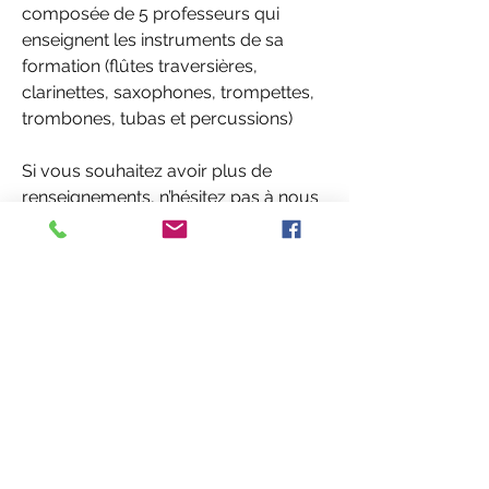
composée de 5 professeurs qui 
enseignent les instruments de sa 
formation (flûtes traversières, 
clarinettes, saxophones, trompettes, 
trombones, tubas et percussions)
Si vous souhaitez avoir plus de 
renseignements, n’hésitez pas à nous 
envoyer un mail à 
musiquelunay@gmail.com
ou à 
nous contacter au 06 37 52 53 14.
Vue d'ensemble
Adresse
FR