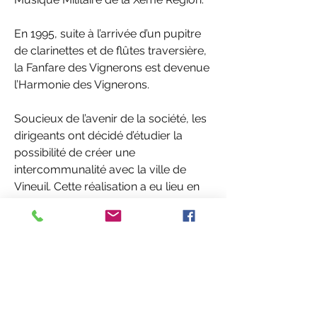
En 1995, suite à l’arrivée d’un pupitre 
de clarinettes et de flûtes traversière, 
la Fanfare des Vignerons est devenue 
l’Harmonie des Vignerons.
Soucieux de l’avenir de la société, les 
dirigeants ont décidé d’étudier la 
possibilité de créer une 
intercommunalité avec la ville de 
Vineuil. Cette réalisation a eu lieu en 
1999 avec la création d’une école 
intercommunale de musique et de 
ce fait l’Harmonie des Vignerons s'est 
dénomée l’Harmonie St Claude - 
Vineuil. 
Depuis 1995, la direction est assurée 