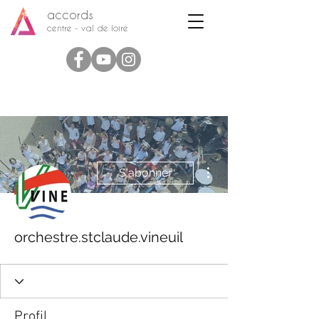
accords
centre - val de loire
Plus d'actions
S'abonner
orchestre.stclaude.vineuil
Profil