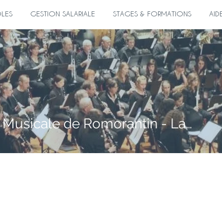
ÔLES
GESTION SALARIALE
STAGES & FORMATIONS
AID
Union Musicale de Romorantin - Lanthenay