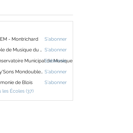
EM - Montrichard
S'abonner
École de Musique du Val de Cher
S'abonner
servatoire Municipal de Musique
S'abonner
Poly'Sons Mondoubleau
S'abonner
monie de Blois
S'abonner
s les Écoles (37)