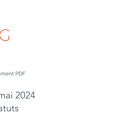
3 PÔLES
GESTION SALARIALE
AG
ocument PDF
mai 2024
atuts