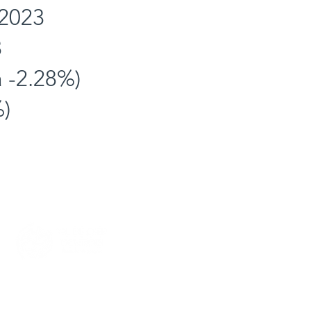
 2023
3
à -2.28%)
%)