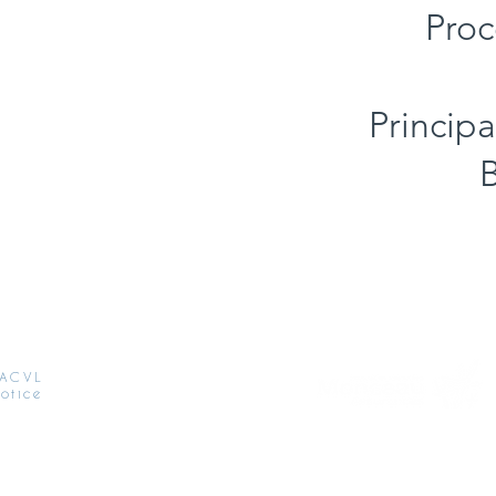
Proc
Principa
B
 ACVL
otice