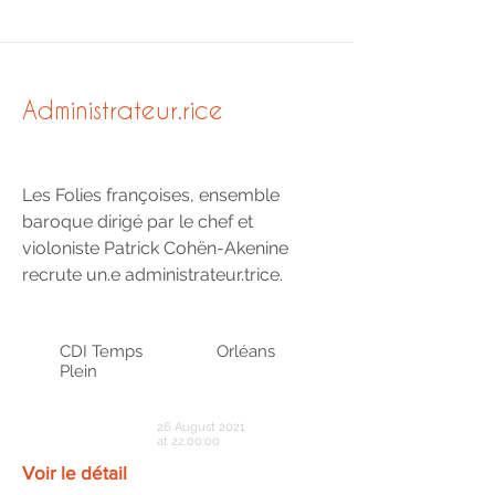
Administrateur.rice
Les Folies françoises, ensemble
baroque dirigé par le chef et
violoniste Patrick Cohën-Akenine
recrute un.e administrateur.trice.
CDI Temps
Orléans
Plein
26 August 2021
at 22:00:00
Voir le détail