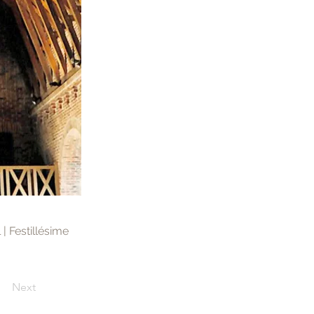
| Festillésime
Next