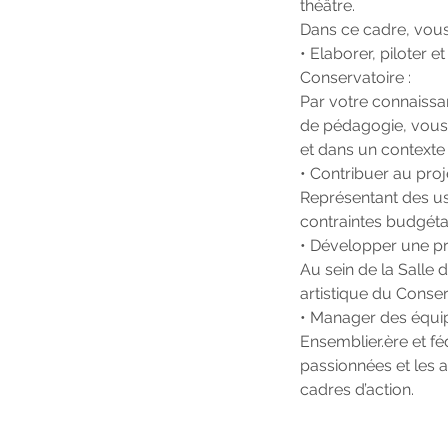
théâtre.
Dans ce cadre, vous
• Elaborer, piloter 
Conservatoire :
Par votre connaissa
de pédagogie, vous 
et dans un contexte 
• Contribuer au proje
Représentant des us
contraintes budgéta
• Développer une pro
Au sein de la Salle de
artistique du Conser
• Manager des équip
Ensemblier.ère et f
passionnées et les ai
cadres d’action.