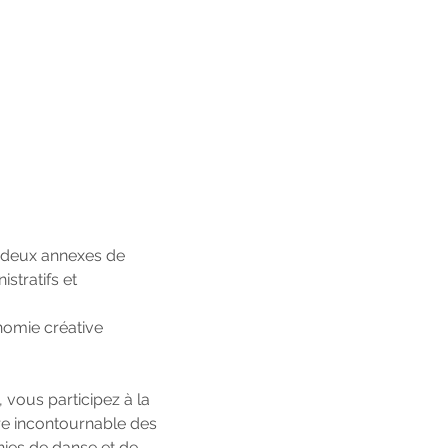
e deux annexes de
stratifs et
onomie créative
, vous participez à la
ire incontournable des
nies de danse et de