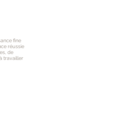
sance fine
ence réussie
es, de
 travailler