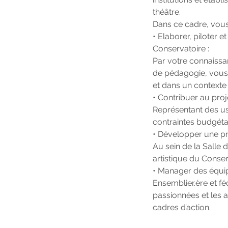
théâtre.
Dans ce cadre, vous
• Elaborer, piloter 
Conservatoire :
Par votre connaissa
de pédagogie, vous 
et dans un contexte 
• Contribuer au proje
Représentant des us
contraintes budgéta
• Développer une pro
Au sein de la Salle de
artistique du Conser
• Manager des équip
Ensemblier.ère et f
passionnées et les ai
cadres d’action.