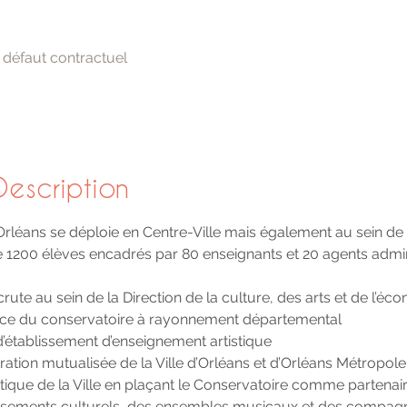
à défaut contractuel
escription
Orléans se déploie en Centre-Ville mais également au sein d
lle 1200 élèves encadrés par 80 enseignants et 20 agents admini
crute au sein de la Direction de la culture, des arts et de l’éc
rice du conservatoire à rayonnement départemental
l d’établissement d’enseignement artistique
tration mutualisée de la Ville d’Orléans et d’Orléans Métropole
tistique de la Ville en plaçant le Conservatoire comme partena
blissements culturels, des ensembles musicaux et des compag