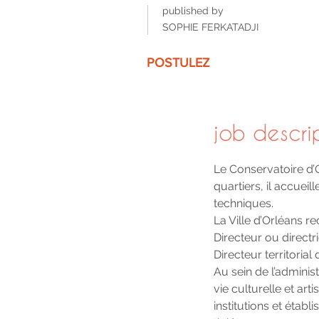
published by
SOPHIE FERKATADJI
POSTULEZ
job descri
Le Conservatoire d’
quartiers, il accuei
techniques.
La Ville d’Orléans re
Directeur ou direct
Directeur territoria
Au sein de l’adminis
vie culturelle et ar
institutions et éta