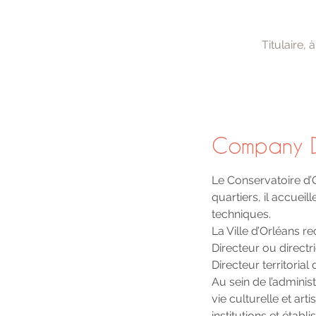
Titulaire, 
Company D
Le Conservatoire d’
quartiers, il accuei
techniques.
La Ville d’Orléans re
Directeur ou direct
Directeur territoria
Au sein de l’adminis
vie culturelle et ar
institutions et éta