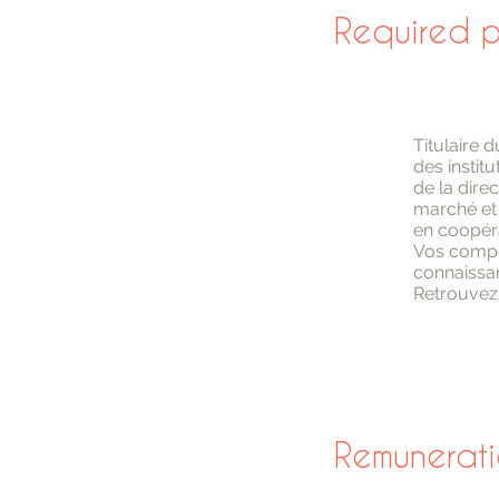
Required p
Titulaire 
des institu
de la dire
marché et c
en coopéra
Vos compé
connaissan
Retrouvez 
Remunerat