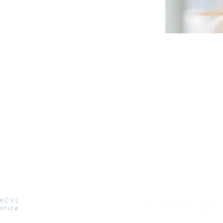
 ACVL
otice